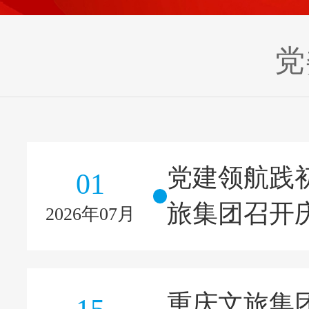
党
党建领航践初
01
旅集团召开
2026年07月
暨“七一”表
重庆文旅集