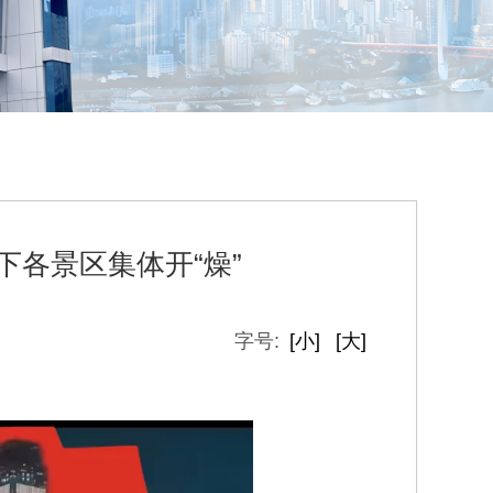
下各景区集体开“燥”
字号:
[小]
[大]