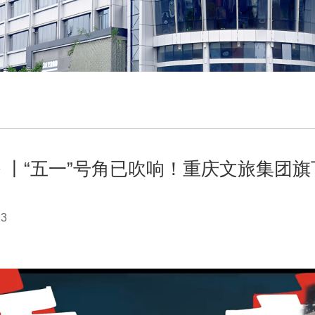
 丨“五一”号角已吹响！重庆文旅集团旗
23