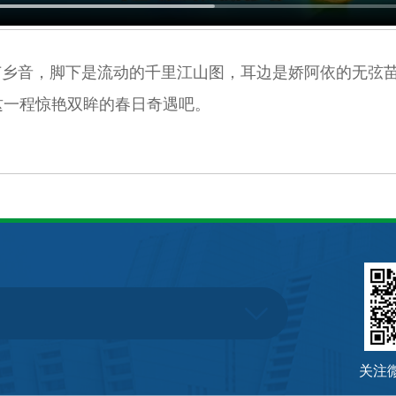
苗乡音，脚下是流动的千里江山图，耳边是娇阿依的无弦
这一程惊艳双眸的春日奇遇吧。
关注