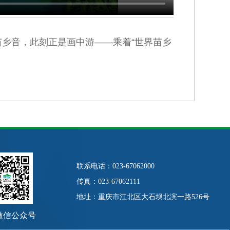
苗乡音，此刻正是画中游——乘着“世界苗乡
联系电话：023-67062000
传真：023-67062111
地址：重庆市江北区大石坝北滨一路526号
微信公众号