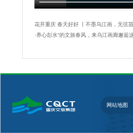
花开重庆 春天好好 丨不墨乌江画，无弦
·养心彭水”的文旅春风，来乌江画廊邂逅
网站地图