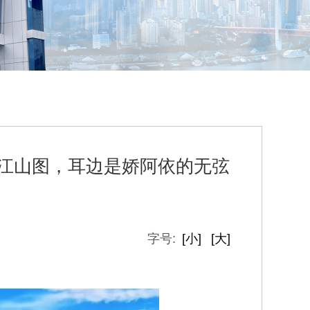
里江山图，耳边是娇阿依的无弦
字号:
[小]
[大]