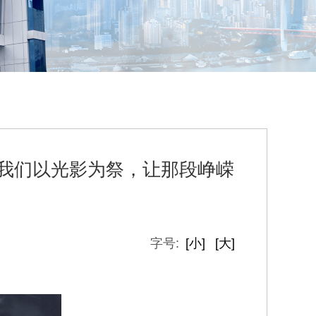
，我们以光影为祭，让那段峥嵘
字号:
[小]
[大]