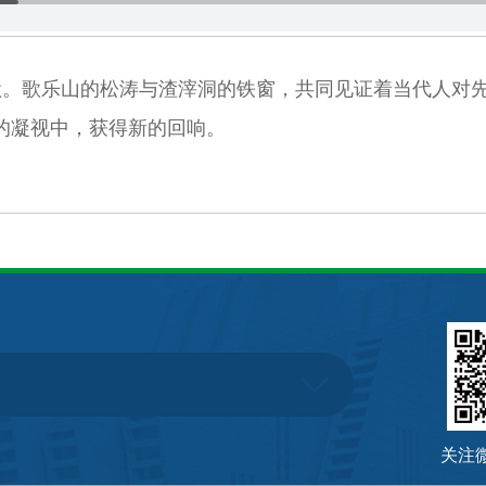
静默。歌乐山的松涛与渣滓洞的铁窗，共同见证着当代人对
的凝视中，获得新的回响。
关注